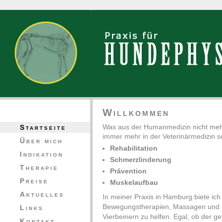
Willkommen
Was aus der Humanmedizin nicht me
Startseite
immer mehr in der Veterinärmedizin se
Über mich
Rehabilitation
Indikation
Schmerzlinderung
Therapie
Prävention
Preise
Muskelaufbau
Aktuelles
In meiner Praxis in Hamburg biete ic
Bewegungstherapien, Massagen und 
Links
Vierbeinern zu helfen. Egal, ob der g
Kontakt